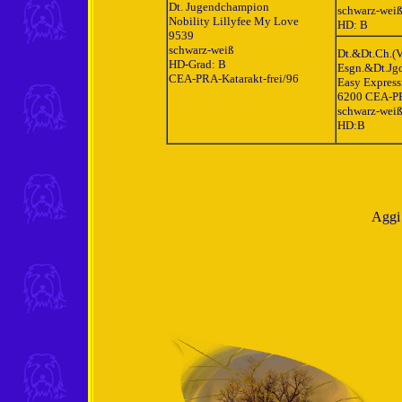
Dt. Jugendchampion
schwarz-wei
Nobility Lillyfee My Love
HD: B
9539
schwarz-weiß
Dt.&Dt.Ch.(
HD-Grad: B
Esgn.&Dt.Jgd
CEA-PRA-Katarakt-frei/96
Easy Express
6200 CEA-PR
schwarz-wei
HD:B
Aggi