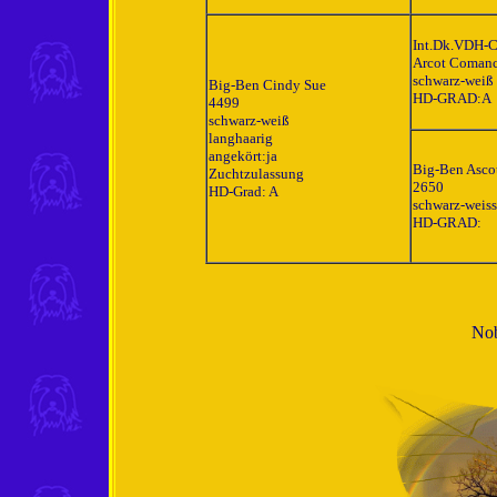
Int.Dk.VDH-C
Arcot Comanc
schwarz-weiß
Big-Ben Cindy Sue
HD-GRAD:A
4499
schwarz-weiß
langhaarig
angekört:ja
Big-Ben Asco
Zuchtzulassung
2650
HD-Grad: A
schwarz-weiss
HD-GRAD:
Nob