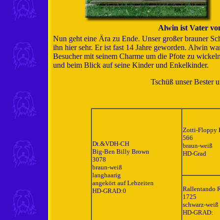
Alwin ist Vater v
Nun geht eine Ära zu Ende. Unser großer brauner Sch
ihn hier sehr. Er ist fast 14 Jahre geworden. Alwin wa
Besucher mit seinem Charme um die Pfote zu wickeln
und beim Blick auf seine Kinder und Enkelkinder.
Tschüß unser Bester u
Zotti-Floppy 
566
Dt.&VDH-CH
braun-weiß
Big-Ben Billy Brown
HD-Grad
3078
braun-weiß
langhaarig
angekört auf Lebzeiten
Rallentando 
HD-GRAD:0
1725
schwarz-weiß
HD-GRAD: