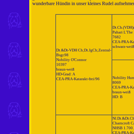
wunderbare Hündin in unser kleines Rudel aufnehmen
Dt.Ch.(VDH)
Pahari L'The
7682
CEA-PRA-Kata
schwarz-wei
Dt.&Dt-VDH Ch;Dt.JgCh;Zentral-
Bsgr.98
Nobility O'Connor
10397
braun-weiß
HD-Grad: A
Nobility Hur
CEA-PRA-Katarakt-frei/96
8069
CEA-PRA-Kata
braun-weiß
HD: B
Nl.Dt.&Dt.C
Charncroft C
NHSB 1.700.
CEA-PRA-Kata